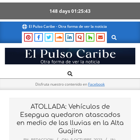
148
days
01
25
43
Skip
El Pulso Caribe - Otra forma de ver la noticia
to
Search
content
El
Search
Primary
Pulso
Navigation
Caribe
Disfruta nuestro contenido en
Facebook
Menu
ATOLLADA: Vehículos de
Esepgua quedaron atascados
en medio de las lluvias en la Alta
Guajira
BY:
REDACCION
ON:
5 OCTUBRE, 2023
IN: