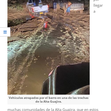
llegar
a
Vehículos atrapados por el barro en una de las trochas
de la Alta Guajira.
muchas comunidades de la Alta Guajira, que en estos