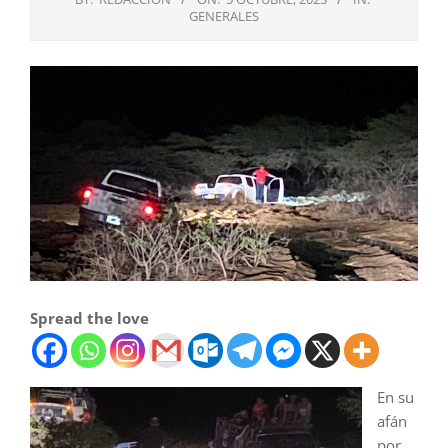
GENERALES
Spread the love
En su
afán
por