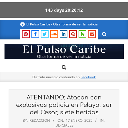
143
days
20
20
12
Skip
El Pulso Caribe - Otra forma de ver la noticia
to
Search
content
El
Search
Primary
Pulso
Navigation
Caribe
Disfruta nuestro contenido en
Facebook
Menu
ATENTANDO: Atacan con
explosivos policía en Pelaya, sur
del Cesar, siete heridos
BY:
REDACCION
ON:
17 ENERO, 2025
IN:
JUDICIALES