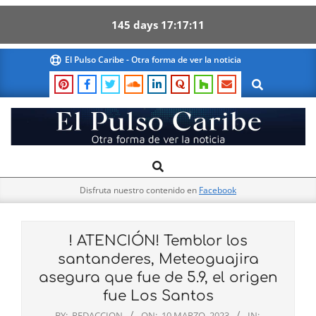
145
days
17
17
10
Skip
El Pulso Caribe - Otra forma de ver la noticia
to
Search
content
El
Search
Primary
Pulso
Navigation
Caribe
Disfruta nuestro contenido en
Facebook
Menu
! ATENCIÓN! Temblor los
santanderes, Meteoguajira
asegura que fue de 5.9, el origen
fue Los Santos
BY:
REDACCION
ON:
10 MARZO, 2023
IN: