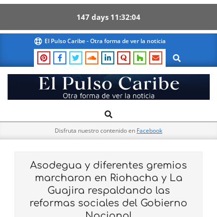
147
days
11
32
03
Skip
El Pulso Caribe - Otra forma de ver la noticia
to
Search
content
El
Search
Primary
Pulso
Navigation
Caribe
Disfruta nuestro contenido en
Facebook
Menu
Asodegua y diferentes gremios
marcharon en Riohacha y La
Guajira respaldando las
reformas sociales del Gobierno
Nacional