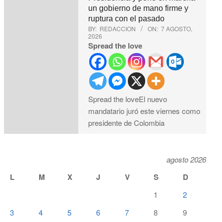
un gobierno de mano firme y
ruptura con el pasado
BY:
REDACCION
ON:
7 AGOSTO,
2026
Spread the love
Spread the loveEl nuevo
mandatario juró este viernes como
presidente de Colombia
agosto 2026
L
M
X
J
V
S
D
1
2
3
4
5
6
7
8
9