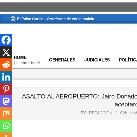
Skip
El Pulso Caribe - Otra forma de ver la noticia
to
content
HOME
GENERALES
JUDICIALES
POLÍTIC
Primary
It all starts here!
Navigation
Menu
ASALTO AL AEROPUERTO: Jairo Donado y Al
aceptar
BY:
REDACCION
ON:
22 