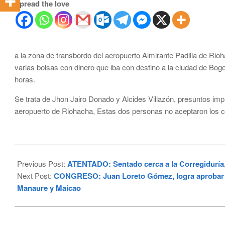
Spread the love
a la zona de transbordo del aeropuerto Almirante Padilla de Rio
varias bolsas con dinero que iba con destino a la ciudad de Bogo
horas.
Se trata de Jhon Jairo Donado y Alcides Villazón, presuntos impli
aeropuerto de Riohacha, Estas dos personas no aceptaron los ca
2025-
04-
Previous Post:
ATENTADO: Sentado cerca a la Corregiduría, 
22
Next Post:
CONGRESO: Juan Loreto Gómez, logra aprobar en
Manaure y Maicao