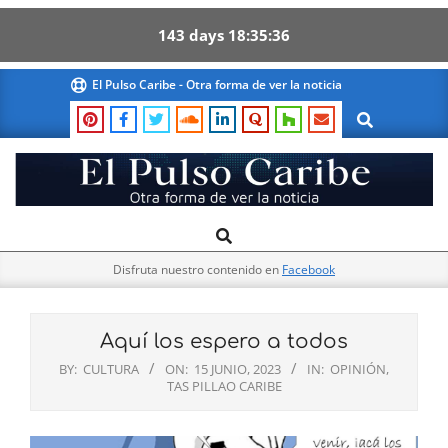
143
days
18
35
36
Skip
El Pulso Caribe - Otra forma de ver la noticia
to
Search
content
El
Search
Primary
Pulso
Navigation
Caribe
Disfruta nuestro contenido en
Facebook
Menu
Aquí los espero a todos
BY:
CULTURA
ON:
15 JUNIO, 2023
IN:
OPINIÓN
,
TAS PILLAO CARIBE