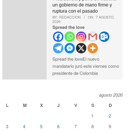
un gobierno de mano firme y
ruptura con el pasado
BY:
REDACCION
ON:
7 AGOSTO,
2026
Spread the love
Spread the loveEl nuevo
mandatario juró este viernes como
presidente de Colombia
agosto 2026
L
M
X
J
V
S
D
1
2
3
4
5
6
7
8
9