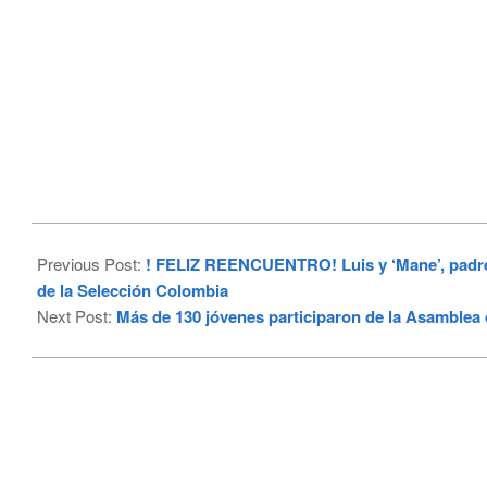
2023-
11-
Previous Post:
! FELIZ REENCUENTRO! Luis y ‘Mane’, padre e
14
de la Selección Colombia
Next Post:
Más de 130 jóvenes participaron de la Asamblea 