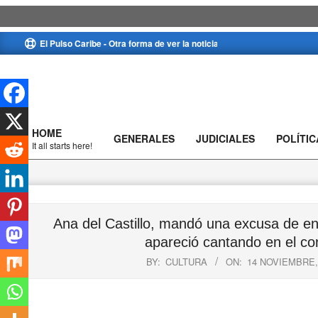
Skip
El Pulso Caribe - Otra forma de ver la noticia
to
content
HOME
GENERALES
JUDICIALES
POLÍTIC
Primary
It all starts here!
Navigation
Menu
Ana del Castillo, mandó una excusa de e
apareció cantando en el co
BY:
CULTURA
ON:
14 NOVIEMBRE,