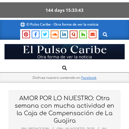
144
days
15
33
41
Skip
El Pulso Caribe - Otra forma de ver la noticia
to
Search
content
El
Search
Primary
Pulso
Navigation
Caribe
Disfruta nuestro contenido en
Facebook
Menu
AMOR POR LO NUESTRO: Otra
semana con mucha actividad en
la Caja de Compensación de La
Guajira
BY:
REDACCION
ON:
16 AGOSTO, 2025
IN: