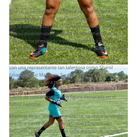
Sharol, quien sueña con llegar a ser una reconocida
futbolista profesional, está emocionada y agradecida
por la oportunidad que se le ha presentado. Sabiendo
que su posición como portera es fundamental en el
juego, se ha preparado intensamente para cumplir con
las expectativas que la Federación tiene puestas en ella.
La comunidad de Campana se enorgullece de contar
con una representante tan talentosa como Sharol
Juliana Pertuz Marriaga. Su dedicación y perseverancia
son un ejemplo para todos los jóvenes del
corregimiento, quienes la admiran y apoyan en su
sueño de convertirse en una figura destacada en el
fútbol nacional.
Mientras tanto, Sharol continúa con su entrenamiento
diario, a través del programa Dibulla Deportiva,
buscando perfeccionarse en cada aspecto de su juego.