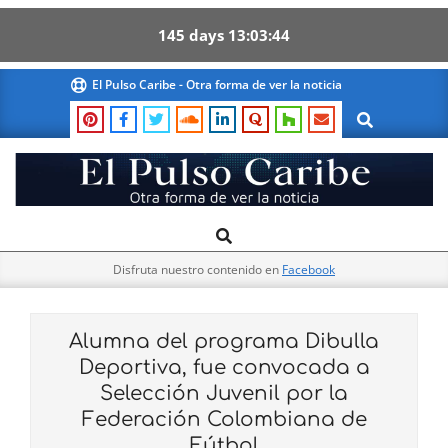
145
days
13
03
43
Skip
El Pulso Caribe - Otra forma de ver la noticia
to
Search
content
El
Search
Primary
Pulso
Navigation
Caribe
Disfruta nuestro contenido en
Facebook
Menu
Alumna del programa Dibulla
Deportiva, fue convocada a
Selección Juvenil por la
Federación Colombiana de
Fútbol