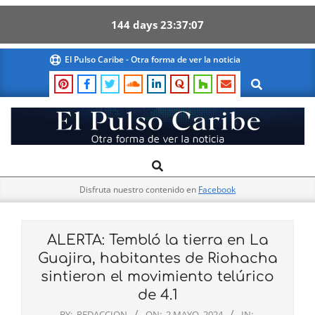
144
days
23
37
06
Skip
El Pulso Caribe - Otra forma de ver la noticia
to
Search
content
El
Search
Primary
Pulso
Navigation
Caribe
Disfruta nuestro contenido en
Facebook
Menu
ALERTA: Tembló la tierra en La
Guajira, habitantes de Riohacha
sintieron el movimiento telúrico
de 4.1
BY:
REDACCION
ON:
2 MAYO, 2024
IN: