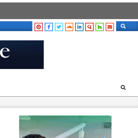
Search
Search