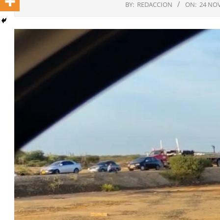
BY:
REDACCION
ON:
24 NOV