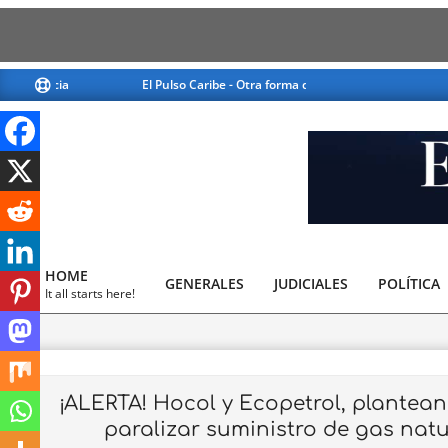
Skip
El Pulso Caribe - Otra forma de ver la noticia
El Pul
to
content
El
Pulso
HOME
GENERALES
JUDICIALES
Caribe
POLÍTICA
Primary
It all starts here!
Navigation
Menu
¡ALERTA! Hocol y Ecopetrol, plantea
paralizar suministro de gas natu