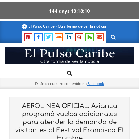
144
days
18
18
09
Skip
El Pulso Caribe - Otra forma de ver la noticia
to
Search
content
El
Search
Primary
Pulso
Navigation
Caribe
Disfruta nuestro contenido en
Facebook
Menu
AEROLINEA OFICIAL: Avianca
programó vuelos adicionales
para atender la demanda de
visitantes al Festival Francisco El
Hombre