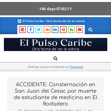
146
days
07
02
10
Skip
El Pulso Caribe - Otra forma de ver la noticia
to
Search
content
El
Search
Primary
Pulso
Navigation
Caribe
Disfruta nuestro contenido en
Facebook
Menu
ACCIDENTE: Consternación en
San Juan del Cesar, por muerte
de estudiante de medicina en El
Rodadero
BY:
REDACCION
ON:
15 FEBRERO, 2023
IN: