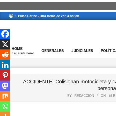
Skip
El Pulso Caribe - Otra forma de ver la noticia
to
content
HOME
GENERALES
JUDICIALES
POLÍTIC
Primary
It all starts here!
Navigation
Menu
ACCIDENTE: Colisionan motocicleta y cam
persona
BY:
REDACCION
ON:
15 E