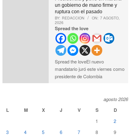
un gobierno de mano firme y
ruptura con el pasado
BY:
REDACCION
ON:
7 AGOSTO,
2026
Spread the love
Spread the loveEl nuevo
mandatario juró este viernes como
presidente de Colombia
agosto 2026
L
M
X
J
V
S
D
1
2
3
4
5
6
7
8
9