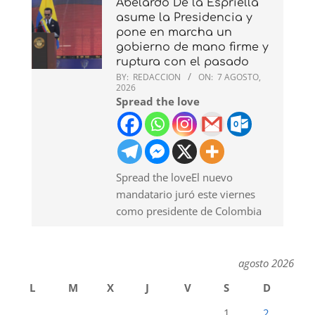
Abelardo De la Espriella
asume la Presidencia y
pone en marcha un
gobierno de mano firme y
ruptura con el pasado
BY:
REDACCION
ON:
7 AGOSTO,
2026
Spread the love
Spread the loveEl nuevo
mandatario juró este viernes
como presidente de Colombia
agosto 2026
L
M
X
J
V
S
D
1
2