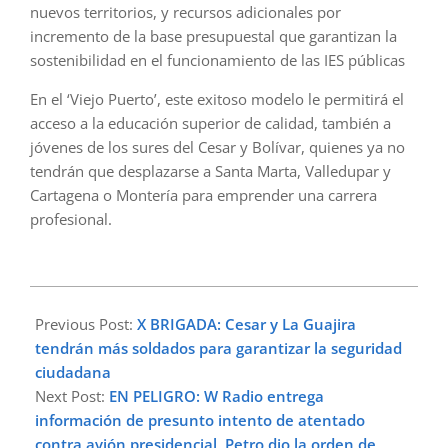
nuevos territorios, y recursos adicionales por
incremento de la base presupuestal que garantizan la
sostenibilidad en el funcionamiento de las IES públicas
En el ‘Viejo Puerto’, este exitoso modelo le permitirá el
acceso a la educación superior de calidad, también a
jóvenes de los sures del Cesar y Bolívar, quienes ya no
tendrán que desplazarse a Santa Marta, Valledupar y
Cartagena o Montería para emprender una carrera
profesional.
2025-
07-
Previous Post:
X BRIGADA: Cesar y La Guajira
13
tendrán más soldados para garantizar la seguridad
ciudadana
Next Post:
EN PELIGRO: W Radio entrega
información de presunto intento de atentado
contra avión presidencial, Petro dio la orden de