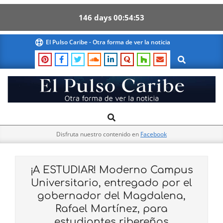
146
days
00
54
52
Skip
El Pulso Caribe - Otra forma de ver la noticia
to
Search
content
El
Search
Primary
Pulso
Navigation
Caribe
Disfruta nuestro contenido en
Facebook
Menu
¡A ESTUDIAR! Moderno Campus
Universitario, entregado por el
gobernador del Magdalena,
Rafael Martínez, para
estudiantes ribereños