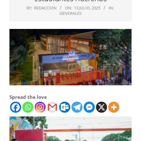
BY:
REDACCION
ON:
13 JULIO, 2025
IN:
GENERALES
Spread the love