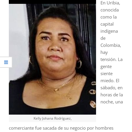
En Uribia,
conocida
como la
capital
indígena
de
Colombia,
hay
tensión. La
gente
siente
miedo. El
sábado, en
horas de la
noche, una
Kelly Johana Rodríguez,
comerciante fue sacada de su negocio por hombres