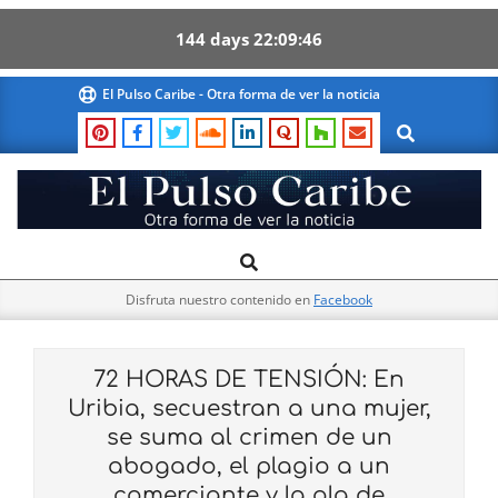
144
days
22
09
45
Skip
El Pulso Caribe - Otra forma de ver la noticia
to
Search
content
El
Search
Primary
Pulso
Navigation
Caribe
Disfruta nuestro contenido en
Facebook
Menu
72 HORAS DE TENSIÓN: En
Uribia, secuestran a una mujer,
se suma al crimen de un
abogado, el plagio a un
comerciante y la ola de