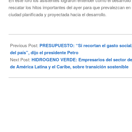
En este foro los asistentes lograron entender cómo el desarrollo
rescatar los hitos importantes del ayer para que prevalezcan en 
ciudad planificada y proyectada hacia el desarrollo.
2024-
09-
Previous Post:
PRESUPUESTO: “Si recortan el gasto social,
12
del país”, dijo el presidente Petro
Next Post:
HIDROGENO VERDE: Empresarios del sector de en
de América Latina y el Caribe, sobre transición sostenible