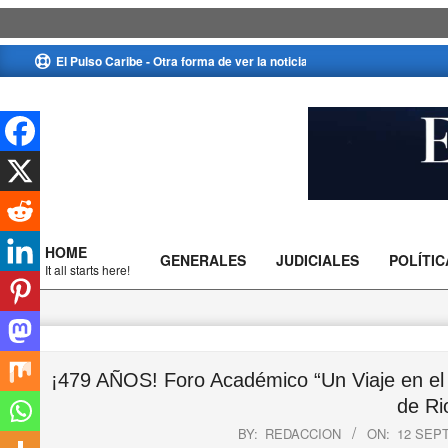
Skip
El Pulso Caribe - Otra forma de ver la noticia
to
content
El
Pulso
HOME
GENERALES
JUDICIALES
POLÍTIC
Caribe
Primary
It all starts here!
Navigation
Menu
¡479 AÑOS! Foro Académico “Un Viaje en el T
de Ri
BY:
REDACCION
ON:
12 SEP