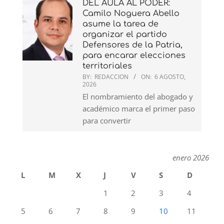
DEL AULA AL PODER:
Camilo Noguera Abello
asume la tarea de
organizar el partido
Defensores de la Patria,
para encarar elecciones
territoriales
BY:
REDACCION
ON:
6 AGOSTO,
2026
El nombramiento del abogado y
académico marca el primer paso
para convertir
enero 2026
L
M
X
J
V
S
D
1
2
3
4
5
6
7
8
9
10
11