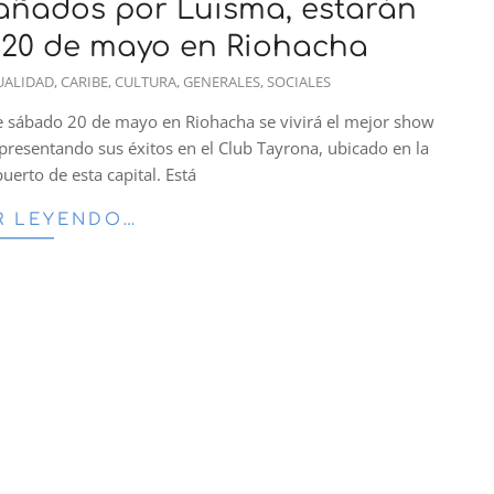
ñados por Luisma, estarán
e 20 de mayo en Riohacha
UALIDAD
,
CARIBE
,
CULTURA
,
GENERALES
,
SOCIALES
te sábado 20 de mayo en Riohacha se vivirá el mejor show
resentando sus éxitos en el Club Tayrona, ubicado en la
uerto de esta capital. Está
R LEYENDO…