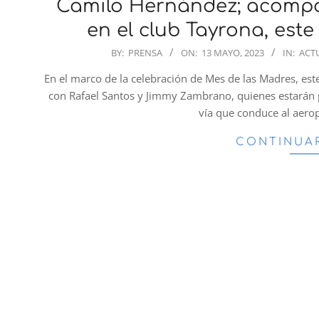
Camilo Hernández; acompa
en el club Tayrona, est
2023-
BY:
PRENSA
ON:
13 MAYO, 2023
IN:
ACT
05-
En el marco de la celebración de Mes de las Madres, es
13
con Rafael Santos y Jimmy Zambrano, quienes estarán p
vía que conduce al aerop
CONTINUA