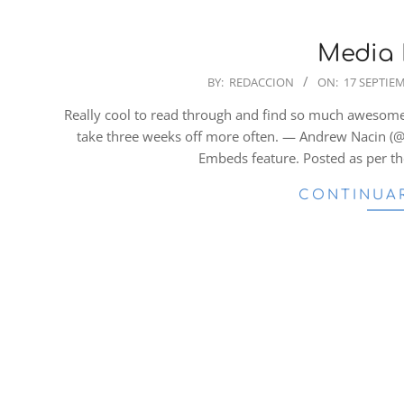
Media
2018-
BY:
REDACCION
ON:
17 SEPTIEM
09-
Really cool to read through and find so much awesome
17
take three weeks off more often. — Andrew Nacin (@n
Embeds feature. Posted as per th
CONTINUA