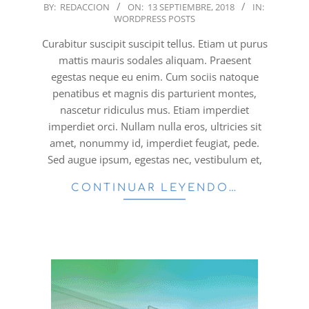
2018-
BY:
REDACCION
ON:
13 SEPTIEMBRE, 2018
IN:
WORDPRESS POSTS
09-
13
Curabitur suscipit suscipit tellus. Etiam ut purus
mattis mauris sodales aliquam. Praesent
egestas neque eu enim. Cum sociis natoque
penatibus et magnis dis parturient montes,
nascetur ridiculus mus. Etiam imperdiet
imperdiet orci. Nullam nulla eros, ultricies sit
amet, nonummy id, imperdiet feugiat, pede.
Sed augue ipsum, egestas nec, vestibulum et,
CONTINUAR LEYENDO…