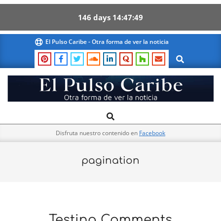
146
days
14
47
49
Skip
El Pulso Caribe - Otra forma de ver la noticia
to
Search
content
El
Search
Primary
Pulso
Navigation
Caribe
Disfruta nuestro contenido en
Facebook
Menu
pagination
Testing Comments