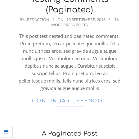
(Paginated)
2018-
BY:
REDACCION
ON:
19 SEPTIEMBRE, 2018
IN:
WORDPRESS POSTS
09-
19
This post test nested and paginated comments.
Proin pretium, leo ac pellentesque mollis, felis
nunc ultrices eros, sed gravida augue augue
mollis justo. Vestibulum eu odio. Vestibulum
dapibus nunc ac augue.. Curabitur suscipit
suscipit tellus. Proin pretium, leo ac
pellentesque mollis, felis nunc ultrices eros, sed
gravida augue augue mollis
CONTINUAR LEYENDO…
A Paginated Post