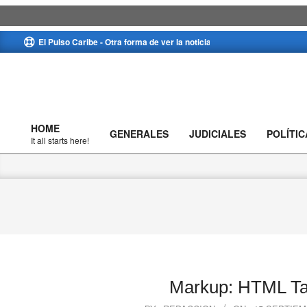
Skip
El Pulso Caribe - Otra forma de ver la noticia
to
content
HOME
GENERALES
JUDICIALES
POLÍTIC
Primary
It all starts here!
Navigation
Menu
Markup: HTML Ta
2018-