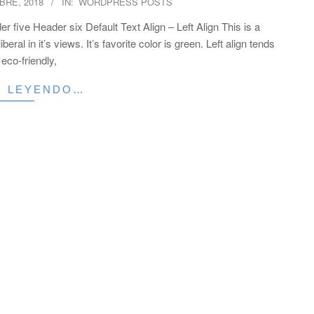
BRE, 2018
IN:
WORDPRESS POSTS
five Header six Default Text Align – Left Align This is a
iberal in it’s views. It’s favorite color is green. Left align tends
eco-friendly,
R LEYENDO…