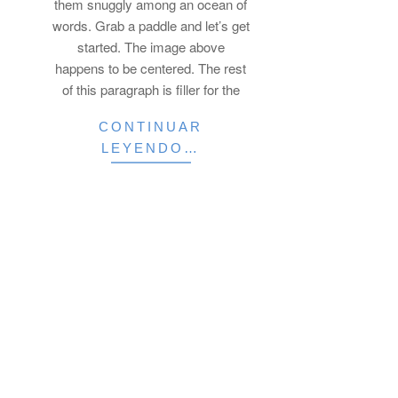
them snuggly among an ocean of
words. Grab a paddle and let’s get
started. The image above
happens to be centered. The rest
of this paragraph is filler for the
CONTINUAR
LEYENDO…