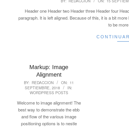
BY:
REDACCION
ON:
15 SEPTIEM
09-
Header one Header two Header three Header four Header 
15
paragraph. It is left aligned. Because of this, it is a bit more l
to be more 
CONTINUA
Markup: Image
Alignment
2018-
BY:
REDACCION
ON:
11
SEPTIEMBRE, 2018
IN:
09-
WORDPRESS POSTS
11
Welcome to image alignment! The
best way to demonstrate the ebb
and flow of the various image
positioning options is to nestle