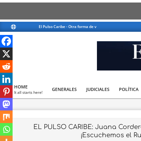
Skip
El Pulso Caribe - Otra forma de ver la noticia
El Pulso Caribe - Ot
to
content
El
Pulso
HOME
GENERALES
JUDICIALES
Caribe
POLÍTICA
Primary
It all starts here!
Navigation
Menu
EL PULSO CARIBE: Juana Cordero
¡Escuchemos el Ru