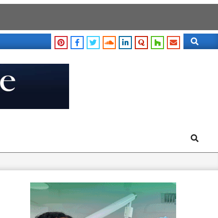
Search
Search