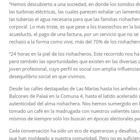
“Hemos descubierto a una sociedad, en donde los sonidos de l
las turbinas eléctricas, las cuales parecen exhalar un lament
las tuberías el agua necesaria para que las familias riohache
corporal. Lo más triste, es que pese a los trasnochos en la 
acueducto, el pago de una factura, por un servicio que no se 
rechazo a la forma como vive, más del 70% de los riohacher
“24 horas en la piel de los riohacheros. Este recorrido nos 
pero también las oportunidades que existen en las diversas 
joven profesional, cuyo perfil es social con amplia influenci
desequilibrio social en que vivimos.
Desde las calles destapadas de Las Marías hasta los anhelos
Balcones de Palaá en la Comuna 4, hasta el latido acelerado 
autenticidad del alma riohachera. Nos hemos sumergido en 
tomado un café en la madrugada con nuestros valientes taxi
mismos de siempre solo los buscan en épocas electorales par
Cada conversación ha sido un eco de esperanzas y desafíos, 
que han moldeado a nuestra comunidad. Pero no es suficient