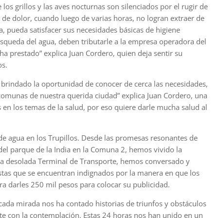
os grillos y las aves nocturnas son silenciados por el rugir de
o de dolor, cuando luego de varias horas, no logran extraer de
ra, pueda satisfacer sus necesidades básicas de higiene
búsqueda del agua, deben tributarle a la empresa operadora del
ha prestado” explica Juan Cordero, quien deja sentir su
os.
ha brindado la oportunidad de conocer de cerca las necesidades,
comunas de nuestra querida ciudad” explica Juan Cordero, una
as en los temas de la salud, por eso quiere darle mucha salud al
 de agua en los Trupillos. Desde las promesas resonantes de
del parque de la India en la Comuna 2, hemos vivido la
la desolada Terminal de Transporte, hemos conversado y
stas que se encuentran indignados por la manera en que los
a darles 250 mil pesos para colocar su publicidad.
cada mirada nos ha contado historias de triunfos y obstáculos
e con la contemplación. Estas 24 horas nos han unido en un