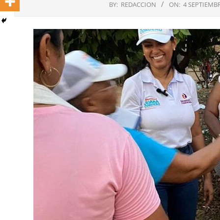
BY:
REDACCION
ON:
4 SEPTIEMBR