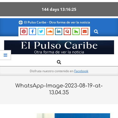
144
days
13
16
25
Skip
El Pulso Caribe - Otra forma de ver la noticia
to
Search
content
El
Search
Primary
Pulso
Navigation
Caribe
Disfruta nuestro contenido en
Facebook
Menu
WhatsApp-Image-2023-08-19-at-
13.04.35