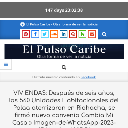
147
days
23
02
38
Skip
El Pulso Caribe - Otra forma de ver la noticia
to
Search
content
El
Search
Primary
Pulso
Navigation
Caribe
Disfruta nuestro contenido en
Facebook
Menu
VIVIENDAS: Después de seis años,
las 560 Unidades Habitacionales del
Palaa aterrizaron en Riohacha, se
firmó nuevo convenio Cambia Mi
Casa »
Imagen-de-WhatsApp-2023-