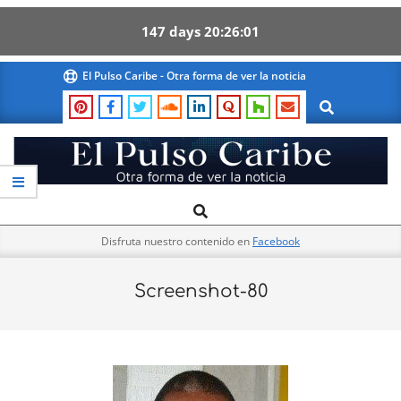
147
days
20
26
01
Skip
El Pulso Caribe - Otra forma de ver la noticia
to
Search
content
El
Search
Primary
Pulso
Navigation
Caribe
Disfruta nuestro contenido en
Facebook
Menu
Screenshot-80