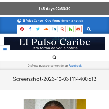
145
days
02
33
30
Skip
El Pulso Caribe - Otra forma de ver la noticia
to
Search
content
El
Search
Primary
Pulso
Navigation
Caribe
Disfruta nuestro contenido en
Facebook
Menu
Screenshot-2023-10-03T114400.513