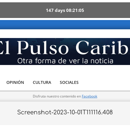
147
days
08
21
05
OPINIÓN
CULTURA
SOCIALES
Disfruta nuestro contenido en
Facebook
Screenshot-2023-10-01T111116.408