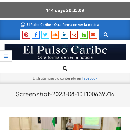
144
days
20
35
09
Skip
El Pulso Caribe - Otra forma de ver la noticia
to
Search
content
El
Search
Primary
Pulso
Navigation
Caribe
Disfruta nuestro contenido en
Facebook
Menu
Screenshot-2023-08-10T100639.716