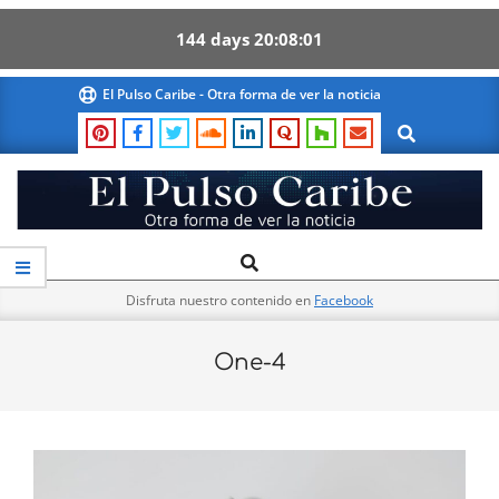
144
days
20
08
01
Skip
El Pulso Caribe - Otra forma de ver la noticia
to
Search
content
El
Search
Primary
Pulso
Navigation
Caribe
Disfruta nuestro contenido en
Facebook
Menu
One-4