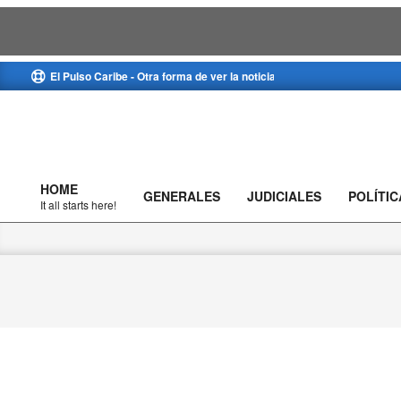
Skip
El Pulso Caribe - Otra forma de ver la noticia
to
content
HOME
GENERALES
JUDICIALES
POLÍTIC
Primary
It all starts here!
Navigation
Menu