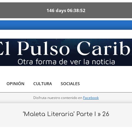
146
days
06
38
52
OPINIÓN
CULTURA
SOCIALES
Disfruta nuestro contenido en
Facebook
‘Maleta Literaria’ Parte I »
26