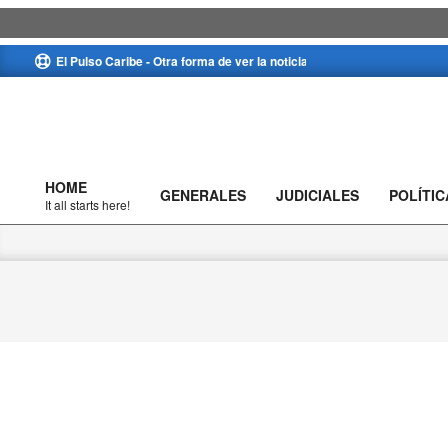
Skip
El Pulso Caribe - Otra forma de ver la noticia
to
content
HOME
GENERALES
JUDICIALES
POLÍTIC
Primary
It all starts here!
Navigation
Menu