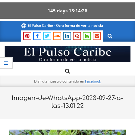
145
days
13
14
26
Skip
El Pulso Caribe - Otra forma de ver la noticia
to
Search
content
El
Search
Primary
Pulso
Navigation
Caribe
Disfruta nuestro contenido en
Facebook
Menu
Imagen-de-WhatsApp-2023-09-27-a-
las-13.01.22