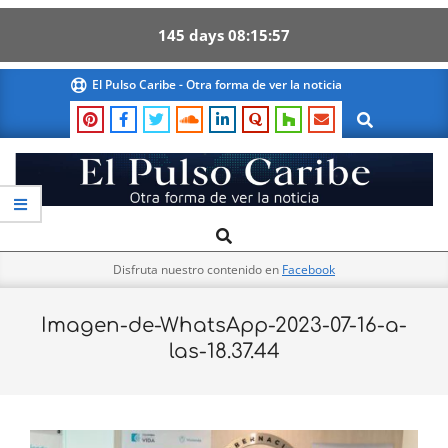
145
days
08
15
57
Skip
El Pulso Caribe - Otra forma de ver la noticia
to
Search
content
El
Search
Primary
Pulso
Navigation
Caribe
Disfruta nuestro contenido en
Facebook
Menu
Imagen-de-WhatsApp-2023-07-16-a-
las-18.37.44