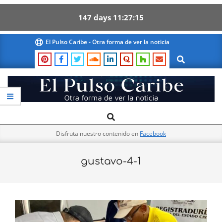
147
days
11
27
15
Skip
El Pulso Caribe - Otra forma de ver la noticia
to
Search
content
El
Search
Primary
Pulso
Navigation
Caribe
Disfruta nuestro contenido en
Facebook
Menu
gustavo-4-1