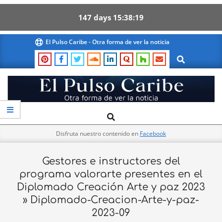
147
days
15
38
19
Skip
El Pulso Caribe - Otra forma de ver la noticia
to
Search
content
El
Search
Primary
Pulso
Navigation
Caribe
Disfruta nuestro contenido en
Facebook
Menu
Gestores e instructores del
programa valorarte presentes en el
Diplomado Creación Arte y paz 2023
»
Diplomado-Creacion-Arte-y-paz-
2023-09