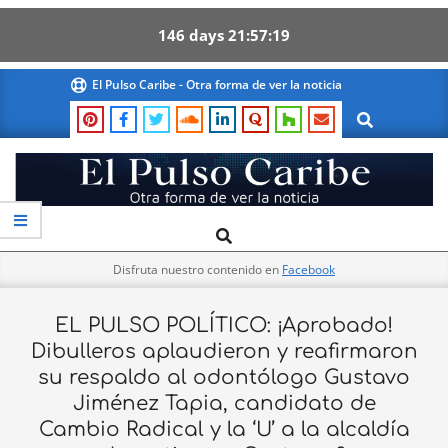
146
days
21
57
19
Skip
El Pulso Caribe - Otra forma de ver la noticia
to
Search
content
El
Search
Primary
Pulso
Navigation
Caribe
Disfruta nuestro contenido en
Facebook
Menu
EL PULSO POLÍTICO: ¡Aprobado!
Dibulleros aplaudieron y reafirmaron
su respaldo al odontólogo Gustavo
Jiménez Tapia, candidato de
Cambio Radical y la ‘U’ a la alcaldía