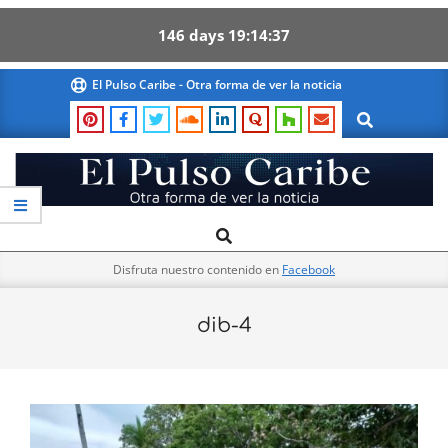
146
days
19
14
37
Skip
El Pulso Caribe - Otra forma de ver la noticia
to
Search
content
El
Search
Primary
Pulso
Navigation
Caribe
Disfruta nuestro contenido en
Facebook
Menu
dib-4