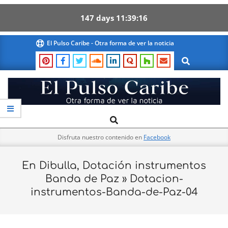
147
days
11
39
16
Skip
El Pulso Caribe - Otra forma de ver la noticia
to
Search
content
El
Search
Primary
Pulso
Navigation
Caribe
Disfruta nuestro contenido en
Facebook
Menu
En Dibulla, Dotación instrumentos
Banda de Paz »
Dotacion-
instrumentos-Banda-de-Paz-04